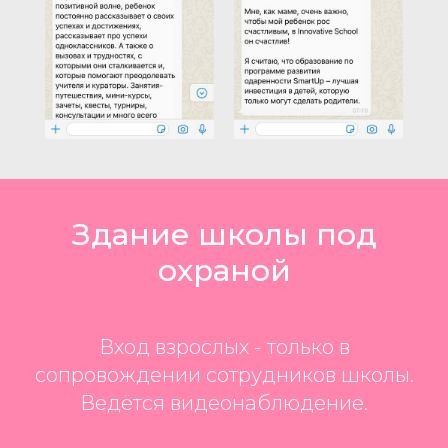
Здание школы под
охраной
Вход взрослых - только в
сопровождении сотрудников школы.
Ведётся видеонаблюдение.